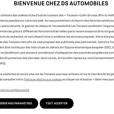
BIENVENUE CHEZ DS AUTOMOBILES
quipement avec votre point de vente.
 stock et bénéficie d'un bonus de stock, améliorant ainsi son prix. Cette 
utilisons des cookies et/ou d’autres traceurs (les « Traceurs ») afin de vous offrir la meil
é commandé par un autre client avant votre commande et qu’il soit immat
ience possible sur notre site web. Ils nous permettent de fournir des fonctionnalités es
quement applicable au véhicule de stock affiché et soumise à une livrais
s que la sécurité, la gestion du réseau et l’accessibilité.Les Traceurs améliorent l’ergono
rmances grâce à différentes fonctionnalités telles que la reconnaissance de la langue,
bonus conditionnelle de stock.
tats de recherche, et contribuent ainsi à améliorer les services proposés. Notre site p
ionnelle et valable entre le
01/08/2026
et
31/08/2026
lors de l'achat du
ser des Traceurs tiers afin de vous proposer des publicités plus pertinentes. Certains Tr
ent être traités par des tiers situés en dehors de l’Espace économique européen (EEE), 
nus de reprise est valable lors de la reprise de votre véhicule et est rés
 ne bénéficiant pas encore d’une décision d’adéquation des autorités européennes co
velle
DS
et ne peut être payée en espèces ni échangée. Le véhicule repris
re de protection des données. Dans ce cas, le transfert repose sur votre consentement 
oment de la signature du contrat de vente sauf si le véhicule à reprendr
GPD).
rent proche, on entend : conjoint, parents, beaux-parents, enfants, beau
nnes relative au lien de parenté doit être jointe au dossier de vente. Le vé
us souhaitez en savoir plus sur les Traceurs que nous utilisons et sur la manière de les gé
ces nécessaires à son fonctionnement, ainsi que les documents de bord, et
ez consulter notre
Politique relative aux cookies
ou cliquer sur le bouton « Gérer mes pa
ique de confidentialité
s d’Usage) est une prime conditionnelle et est réservée aux particuliers
s un des points de vente officiels au Luxembourg et en cas de restitutio
GÉRER MES PARAMÈTRES
TOUT ACCEPTER
rime VHU n’est pas convertible en espèces et est non cumulable avec un b
u nom du dernier propriétaire (nom repris sur le certificat d’immatricul