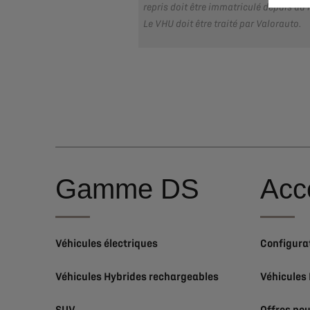
repris doit être immatriculé depuis au
Le VHU doit être traité par Valorauto.
Gamme DS
Acc
Véhicules électriques
Configura
Véhicules Hybrides rechargeables
Véhicules