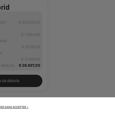
rid
Line
ule ¹
€ 33.049,00
€ -1.934,00
tock
€ 31.115,00
se
€ -2.418,00
⁴ déduits
€ 28.697,00
s de détails
ER SANS ACCEPTER →
s affichés sont TVAC et valables jusqu’au
31/08/2026
jusqu’à épuisement