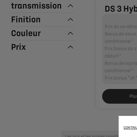
transmission
DS 3 Hyb
PERFORMANCE 
Finition
Prix de ce véhic
Couleur
Bonus de stock
conditionnel ²
Prix
Prix bonus de s
déduit ³
Bonus de repri
conditionnel ⁴
Prix bonus ² et 
Plu
CONTINU
¹ Les prix et les primes conditionnelle