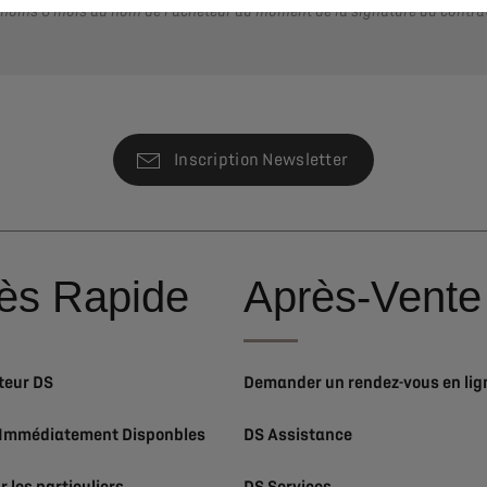
 moins 6 mois au nom de l’acheteur au moment de la signature du contra
Inscription Newsletter
ès Rapide
Après-Vente
teur DS
Demander un rendez-vous en lig
 Immédiatement Disponbles
DS Assistance