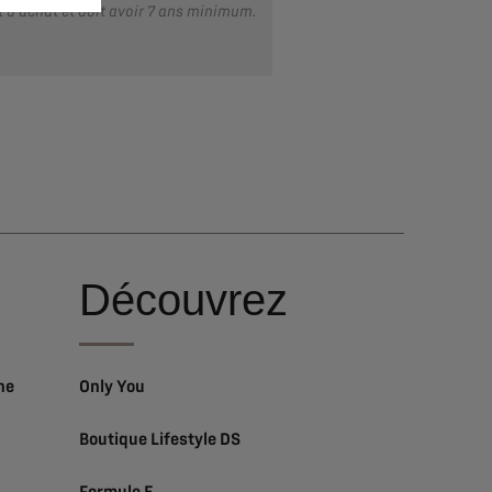
t d’achat et doit avoir 7 ans minimum.
Découvrez
ne
Only You
Boutique Lifestyle DS