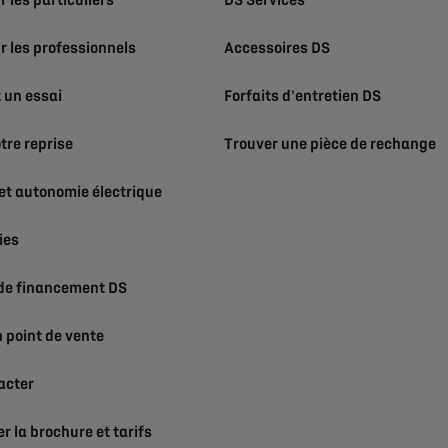
r les particuliers
DS Services
r les professionnels
Accessoires DS
un essai
Forfaits d'entretien DS
tre reprise
Trouver une pièce de rechange
et autonomie électrique
ies
 de financement DS
 point de vente
acter
r la brochure et tarifs